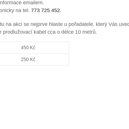
í informace emailem.
onicky na tel.
773 725 452
.
du na akci se nejprve hlaste u pořadatele, který Vás uv
e prodlužovací kabel cca o délce 10 metrů.
450 Kč
250 Kč