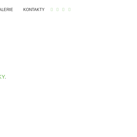
ALERIE
KONTAKTY
KY
.