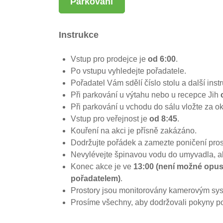
Parkování
Instrukce
Vstup pro prodejce je
od 6:00
.
Po vstupu vyhledejte pořadatele.
Pořadatel Vám sdělí číslo stolu a další inst
Při parkování u výtahu nebo u recepce Jih
Při parkování u vchodu do sálu vložte za o
Vstup pro veřejnost je
od 8:45
.
Kouření na akci je přísně zakázáno.
Dodržujte pořádek a zamezte poničení prost
Nevylévejte špinavou vodu do umyvadla, a
Konec akce je ve
13:00 (není možné opus
pořadatelem)
.
Prostory jsou monitorovány kamerovým sy
Prosíme všechny, aby dodržovali pokyny po