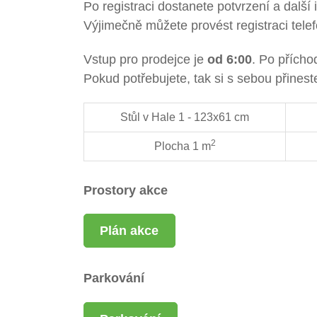
Po registraci dostanete potvrzení a dalš
Výjimečně můžete provést registraci telef
Vstup pro prodejce je
od 6:00
. Po přícho
Pokud potřebujete, tak si s sebou přinest
Stůl v Hale 1 - 123x61 cm
2
Plocha 1 m
Prostory akce
Plán akce
Parkování