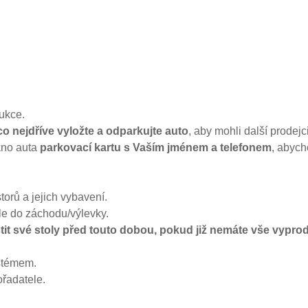
rukce.
co nejdříve vyložte a odparkujte auto
, aby mohli další prodejci
kno auta
parkovací kartu s Vaším jménem a telefonem
, abych
orů a jejich vybavení.
le do záchodu/výlevky.
tit své stoly před touto dobou, pokud již nemáte vše vypr
stémem.
řadatele.